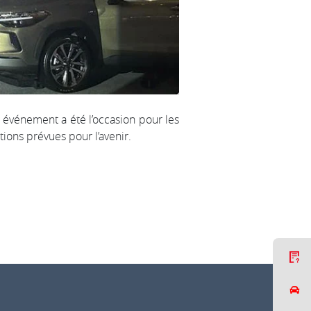
vénement a été l’occasion pour les
tions prévues pour l’avenir.
Nous répondons généralement dans un delai de
quelques minutes.
C