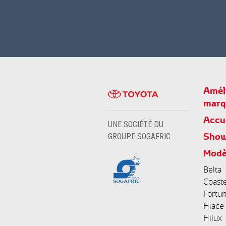
Améli
marq
Accu
UNE SOCIÉTÉ DU
Sho
GROUPE SOGAFRIC
Modè
Belta
Coast
Fortu
Hiace
Hilux