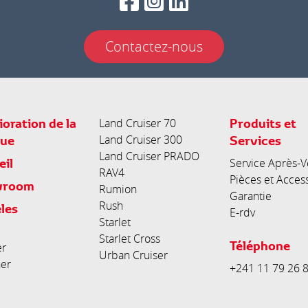
Contactez-nous
oration de la
Produits et
Land Cruiser 70
ue
Land Cruiser 300
Services
Land Cruiser PRADO
eil
Service Après-V
RAV4
Pièces et Acces
wroom
Rumion
Garantie
Rush
les
E-rdv
Starlet
Starlet Cross
Téléphone
er
Urban Cruiser
ner
+241 11 79 26 