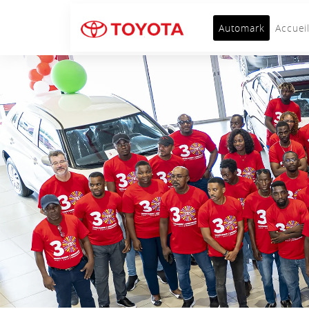
Automark
Accuei