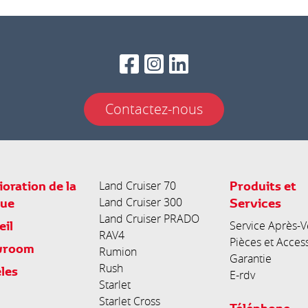
Contactez-nous
oration de la
Produits et
Land Cruiser 70
ue
Land Cruiser 300
Services
Land Cruiser PRADO
eil
Service Après-V
RAV4
Pièces et Acces
wroom
Rumion
Garantie
Rush
les
E-rdv
Starlet
Starlet Cross