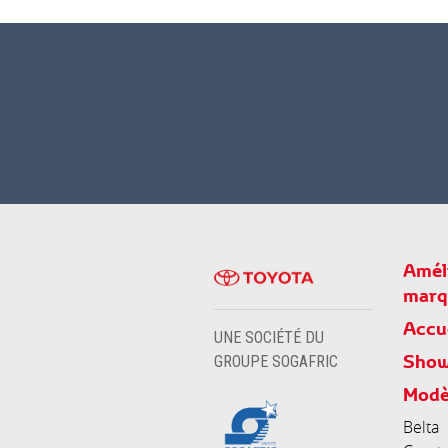
Améli
marq
Accu
UNE SOCIÉTÉ DU
Sho
GROUPE SOGAFRIC
Modè
Belta