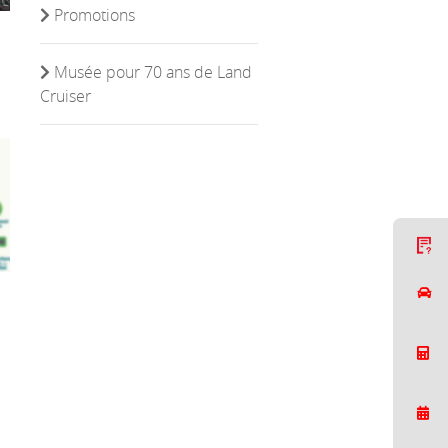
Promotions
Musée pour 70 ans de Land
Cruiser
C
Nous répondons généralement dans un delai de
quelques minutes.