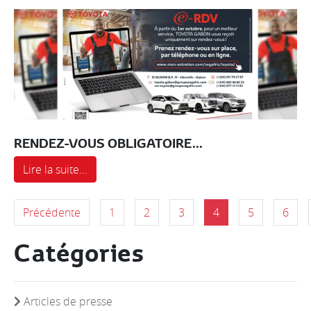
RENDEZ-VOUS OBLIGATOIRE...
Lire la suite...
Précédente
1
2
3
4
5
6
Catégories
Articles de presse